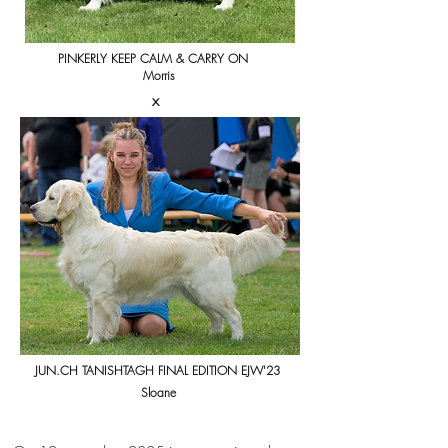
PINKERLY KEEP CALM & CARRY ON
Morris
x
JUN.CH TANISHTAGH FINAL EDITION EJW'23
Sloane