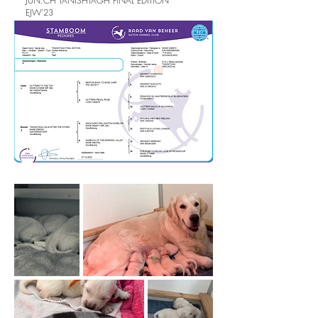
JUN.CH TANISHTAGH FINAL EDITION
EJW'23