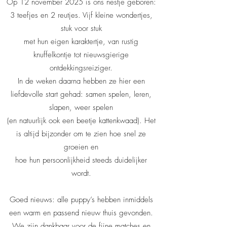
Op 12 november 2025 is ons nestje geboren:
3 teefjes en 2 reutjes. Vijf kleine wondertjes,
stuk voor stuk
met hun eigen karaktertje, van rustig
knuffelkontje tot nieuwsgierige
ontdekkingsreiziger.
In de weken daarna hebben ze hier een
liefdevolle start gehad: samen spelen, leren,
slapen, weer spelen
(en natuurlijk ook een beetje kattenkwaad). Het
is altijd bijzonder om te zien hoe snel ze
groeien en
hoe hun persoonlijkheid steeds duidelijker
wordt.
Goed nieuws: alle puppy’s hebben inmiddels
een warm en passend nieuw thuis gevonden.
We zijn dankbaar voor de fijne matches en